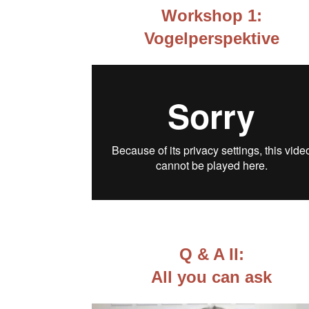
Workshop 1:
Vogelperspektive
Q & A II:
All you can ask